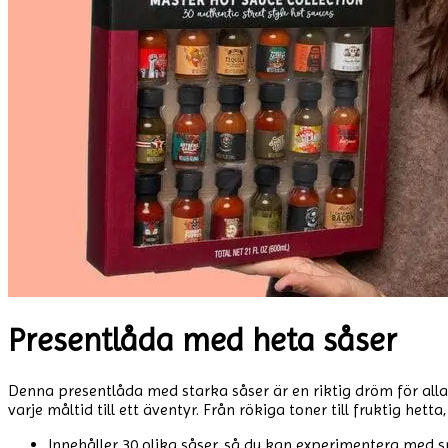
Presentlåda med heta såser
Denna presentlåda med starka såser är en riktig dröm för all
varje måltid till ett äventyr. Från rökiga toner till fruktig he
Innehåller 30 olika såser, så du kan experimentera med s