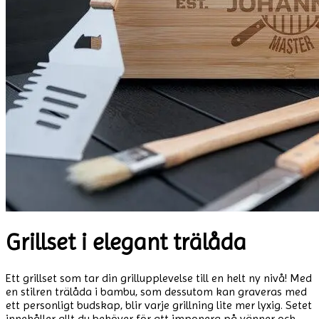
Grillset i elegant trälåda
Ett grillset som tar din grillupplevelse till en helt ny nivå! Med
en stilren trälåda i bambu, som dessutom kan graveras med
ett personligt budskap, blir varje grillning lite mer lyxig. Setet
innehåller allt du behöver för att imponera på vänner och